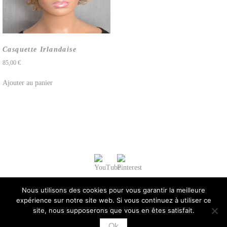
Casquette Irlandaise
85,00
€
Ajouter au panier
Nous utilisons des cookies pour vous garantir la meilleure
expérience sur notre site web. Si vous continuez à utiliser ce
site, nous supposerons que vous en êtes satisfait.
Ok