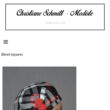
Skip
to
content
Béret rayures