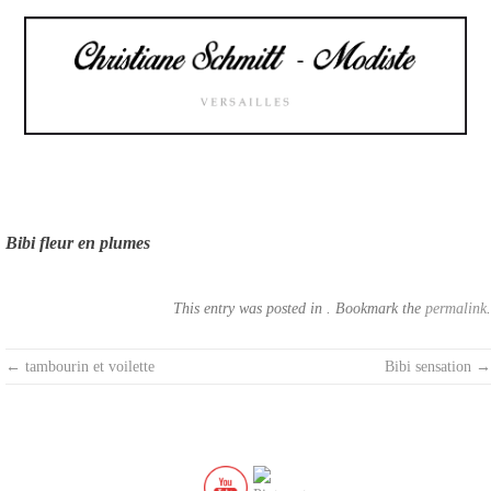
Skip
to
content
Bibi fleur en plumes
This entry was posted in . Bookmark the
permalink
.
Post
←
tambourin et voilette
Bibi sensation
→
navigation