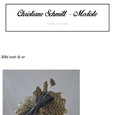
Skip
to
content
Bibi noir & or