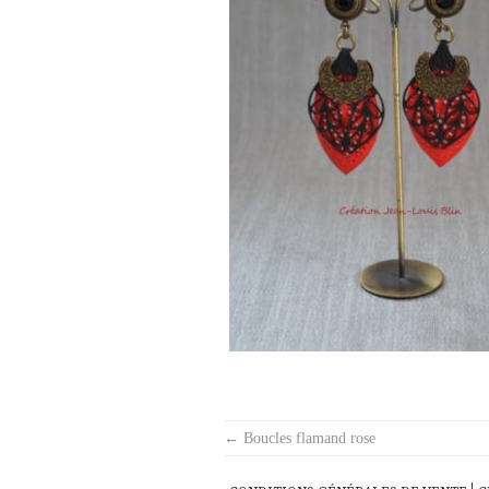
Post
←
Boucles flamand rose
navigation