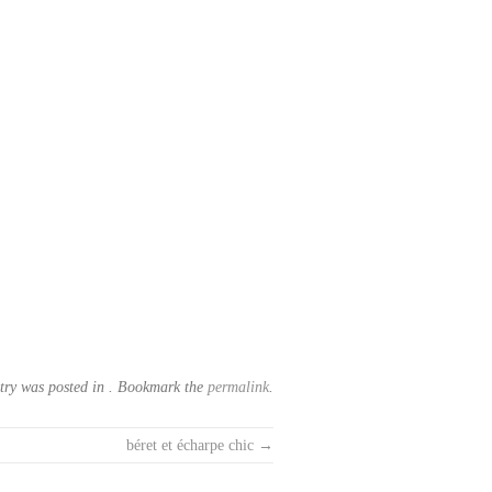
try was posted in . Bookmark the
permalink
.
béret et écharpe chic
→