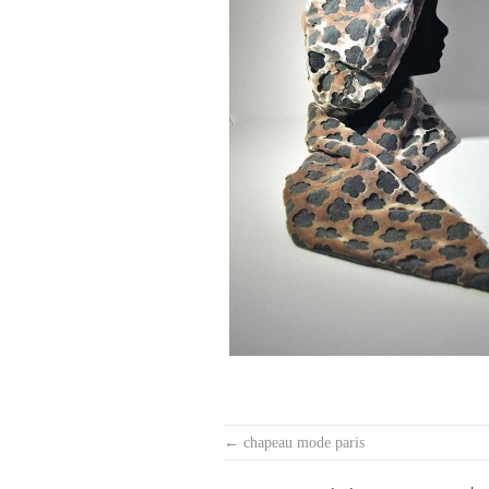
Post
←
chapeau mode paris
navigation