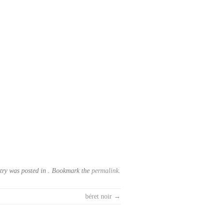
try was posted in . Bookmark the
permalink
.
béret noir
→