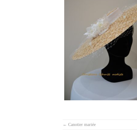
Post
←
Canotier mariée
navigation