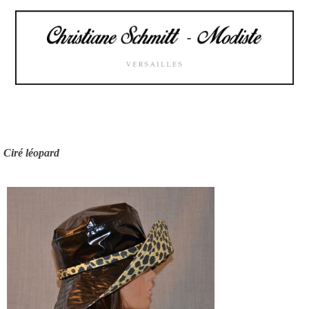
Skip
to
content
Ciré léopard